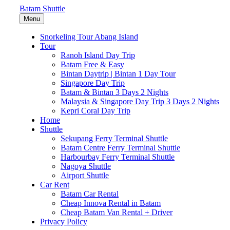
Batam Shuttle
Menu
Snorkeling Tour Abang Island
Tour
Ranoh Island Day Trip
Batam Free & Easy
Bintan Daytrip | Bintan 1 Day Tour
Singapore Day Trip
Batam & Bintan 3 Days 2 Nights
Malaysia & Singapore Day Trip 3 Days 2 Nights
Kepri Coral Day Trip
Home
Shuttle
Sekupang Ferry Terminal Shuttle
Batam Centre Ferry Terminal Shuttle
Harbourbay Ferry Terminal Shuttle
Nagoya Shuttle
Airport Shuttle
Car Rent
Batam Car Rental
Cheap Innova Rental in Batam
Cheap Batam Van Rental + Driver
Privacy Policy