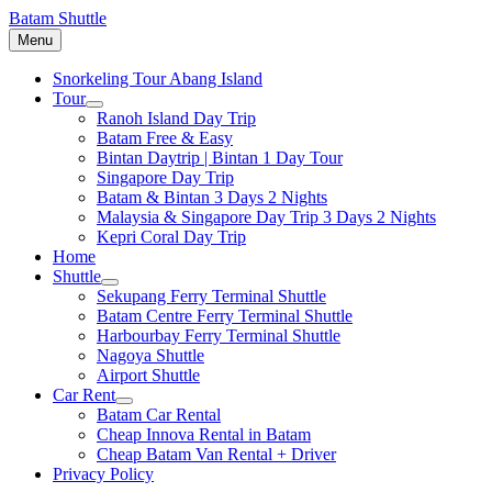
Batam Shuttle
Menu
Snorkeling Tour Abang Island
Tour
Ranoh Island Day Trip
Batam Free & Easy
Bintan Daytrip | Bintan 1 Day Tour
Singapore Day Trip
Batam & Bintan 3 Days 2 Nights
Malaysia & Singapore Day Trip 3 Days 2 Nights
Kepri Coral Day Trip
Home
Shuttle
Sekupang Ferry Terminal Shuttle
Batam Centre Ferry Terminal Shuttle
Harbourbay Ferry Terminal Shuttle
Nagoya Shuttle
Airport Shuttle
Car Rent
Batam Car Rental
Cheap Innova Rental in Batam
Cheap Batam Van Rental + Driver
Privacy Policy